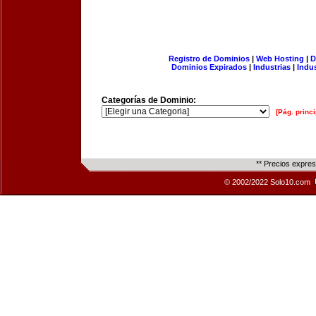
Registro de Dominios
|
Web Hosting
|
D
Dominios Expirados
|
Industrias
|
Indu
Categorías de Dominio:
[Pág. princi
** Precios expre
© 2002/2022 Solo10.com