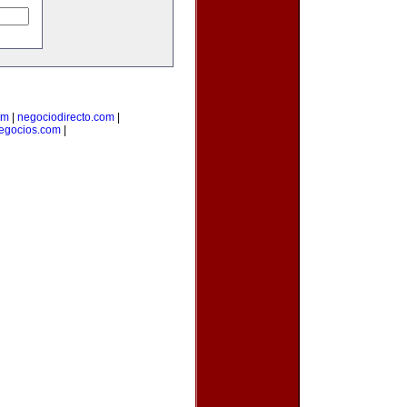
om
|
negociodirecto.com
|
egocios.com
|