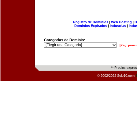
Registro de Dominios
|
Web Hosting
|
D
Dominios Expirados
|
Industrias
|
Indu
Categorías de Dominio:
[Pág. princi
** Precios expre
© 2002/2022 Solo10.com