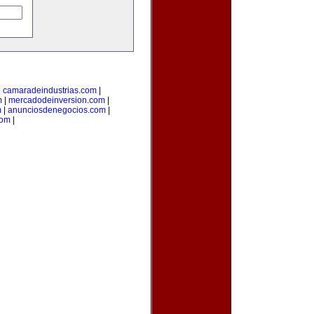
|
camaradeindustrias.com
|
m
|
mercadodeinversion.com
|
m
|
anunciosdenegocios.com
|
com
|