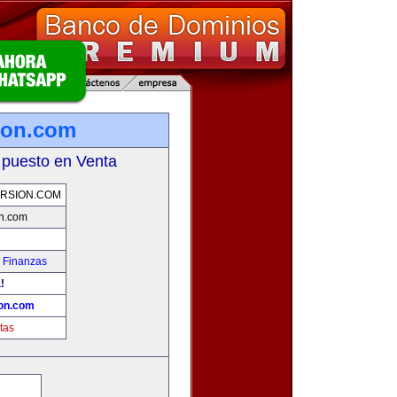
ion.com
 puesto en Venta
RSION.COM
n.com
 Finanzas
!
on.com
tas