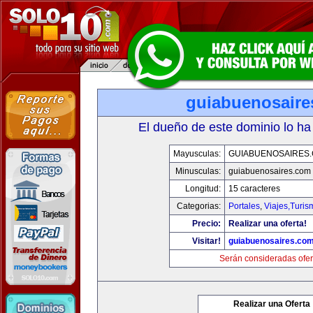
guiabuenosaire
El dueño de este dominio lo ha
Mayusculas:
GUIABUENOSAIRES
Minusculas:
guiabuenosaires.com
Longitud:
15 caracteres
Categorias:
Portales
,
Viajes,Turi
Precio:
Realizar una oferta!
Visitar!
guiabuenosaires.co
Serán consideradas ofer
Realizar una Oferta