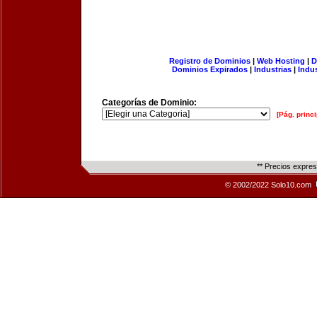
Registro de Dominios
|
Web Hosting
|
D
Dominios Expirados
|
Industrias
|
Indu
Categorías de Dominio:
[Pág. princi
** Precios expre
© 2002/2022 Solo10.com