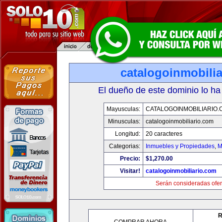
catalogoinmobili
El dueño de este dominio lo ha
Mayusculas:
CATALOGOINMOBILIARIO.
Minusculas:
catalogoinmobiliario.com
Longitud:
20 caracteres
Categorias:
Inmuebles y Propiedades
,
M
Precio:
$1,270.00
Visitar!
catalogoinmobiliario.com
Serán consideradas ofer
R