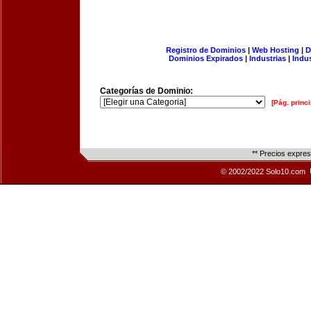
Registro de Dominios
|
Web Hosting
|
D
Dominios Expirados
|
Industrias
|
Indu
Categorías de Dominio:
[Pág. princi
** Precios expre
© 2002/2022 Solo10.com