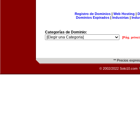
Registro de Dominios
|
Web Hosting
|
D
Dominios Expirados
|
Industrias
|
Indu
Categorías de Dominio:
[Pág. princi
** Precios expre
© 2002/2022 Solo10.com