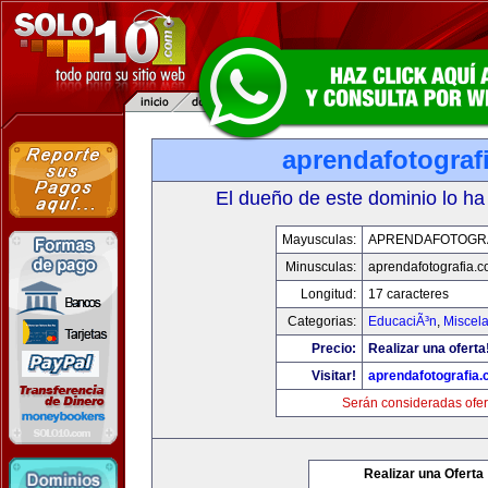
aprendafotograf
El dueño de este dominio lo ha
Mayusculas:
APRENDAFOTOGR
Minusculas:
aprendafotografia.
Longitud:
17 caracteres
Categorias:
EducaciÃ³n
,
Miscela
Precio:
Realizar una oferta
Visitar!
aprendafotografia
Serán consideradas ofer
Realizar una Oferta