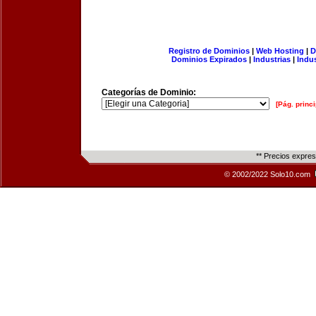
Registro de Dominios
|
Web Hosting
|
D
Dominios Expirados
|
Industrias
|
Indu
Categorías de Dominio:
[Pág. princi
** Precios expre
© 2002/2022 Solo10.com