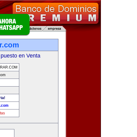
r.com
 puesto en Venta
RAR.COM
com
ta!
r.com
tas