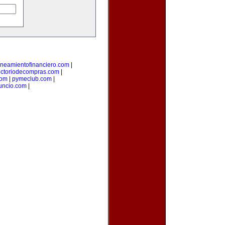
aneamientofinanciero.com
|
ectoriodecompras.com
|
com
|
pymeclub.com
|
uncio.com
|