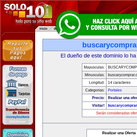
buscarycompra
El dueño de este dominio lo ha
Mayusculas:
BUSCARYCOMP
Minusculas:
buscarycomprar.
Longitud:
14 caracteres
Categorias:
Portales
Precio:
Realizar una ofer
Visitar!
buscarycompra
Serán consideradas ofer
Realizar una Oferta