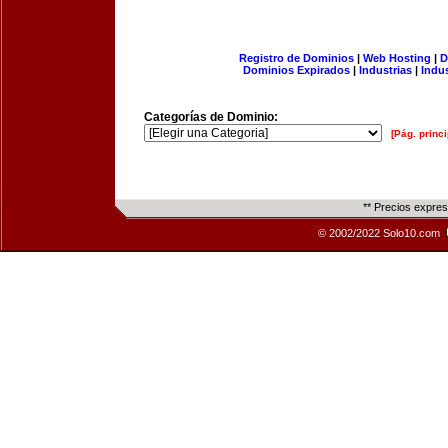
Registro de Dominios
|
Web Hosting
|
D
Dominios Expirados
|
Industrias
|
Indu
Categorías de Dominio:
[Pág. princi
** Precios expre
© 2002/2022 Solo10.com