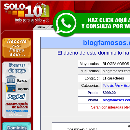
blogfamosos
El dueño de este dominio lo ha
Mayusculas:
BLOGFAMOSOS
Minusculas:
blogfamosos.co
Longitud:
11 caracteres
Categorias:
TelevisiÃ³n y Esp
Precio:
$999.00
Visitar!
blogfamosos.c
Serán consideradas ofer
R