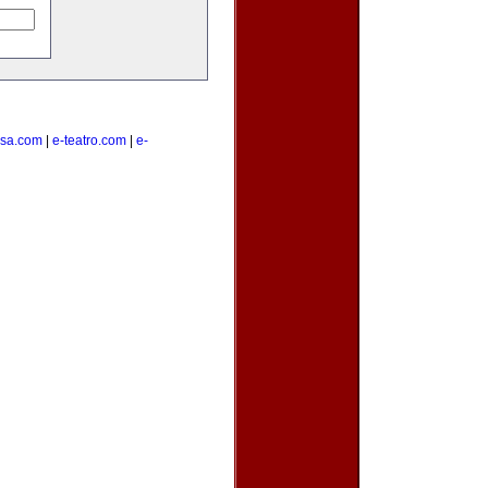
lsa.com
|
e-teatro.com
|
e-