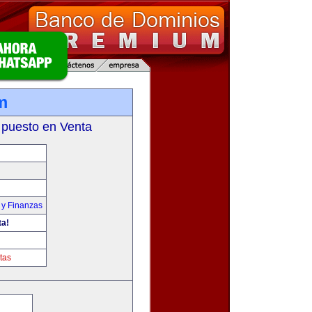
m
 puesto en Venta
 y Finanzas
ta!
tas