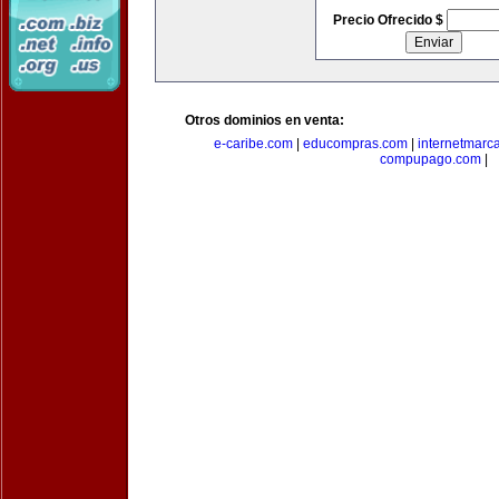
Precio Ofrecido $
Otros dominios en venta:
e-caribe.com
|
educompras.com
|
internetmarc
compupago.com
|